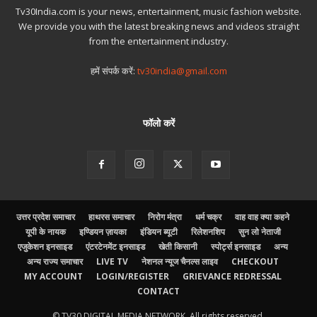
Tv30India.com is your news, entertainment, music fashion website.
We provide you with the latest breaking news and videos straight
from the entertainment industry.
हमें संपर्क करें:
tv30india@gmail.com
फॉलो करें
उत्तर प्रदेश समाचार
हाथरस समाचार
निरोग मंत्रा
धर्म चक्र
वाह वाह क्या कहने
यूपी के नायक
इण्डियन ज़ायका
इंडियन ब्यूटी
रिलेशनशिप
सुन लो नेताजी
एजुकेशन इनसाइड
एंटरटेनमेंट इनसाइड
खेती किसानी
स्पोर्ट्स इनसाइड
अन्य
अन्य राज्य समाचार
LIVE TV
नेशनल न्यूज चैनल्स लाइव
CHECKOUT
MY ACCOUNT
LOGIN/REGISTER
GRIEVANCE REDRESSAL
CONTACT
© TV30 DIGITAL MEDIA NETWORK, All rights reserved.