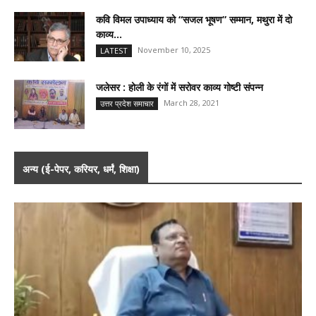
कवि विमल उपाध्याय को “सजल भूषण” सम्मान, मथुरा में दो
काव्य...
November 10, 2025
LATEST
जलेसर : होली के रंगों में सरोवर काव्य गोष्टी संपन्न
March 28, 2021
उत्तर प्रदेश समाचार
अन्य (ई-पेपर, करियर, धर्मं, शिक्षा)