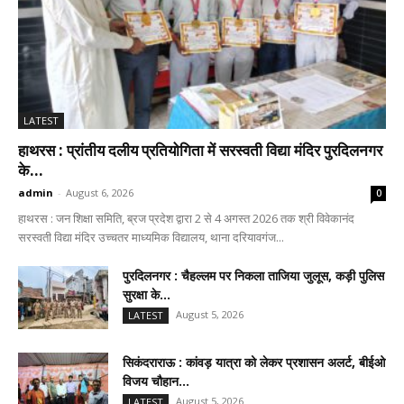
LATEST
हाथरस : प्रांतीय दलीय प्रतियोगिता में सरस्वती विद्या मंदिर पुरदिलनगर
के...
admin
-
August 6, 2026
0
हाथरस : जन शिक्षा समिति, ब्रज प्रदेश द्वारा 2 से 4 अगस्त 2026 तक श्री विवेकानंद
सरस्वती विद्या मंदिर उच्चतर माध्यमिक विद्यालय, थाना दरियावगंज...
पुरदिलनगर : चैहल्लम पर निकला ताजिया जुलूस, कड़ी पुलिस
सुरक्षा के...
August 5, 2026
LATEST
सिकंदराराऊ : कांवड़ यात्रा को लेकर प्रशासन अलर्ट, बीईओ
विजय चौहान...
August 5, 2026
LATEST