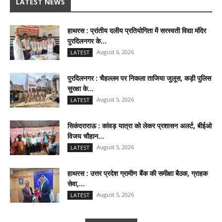
LATEST NEWS
हाथरस : प्रांतीय दलीय प्रतियोगिता में सरस्वती विद्या मंदिर
पुरदिलनगर के...
August 6, 2026
LATEST
पुरदिलनगर : चैहल्लम पर निकला ताजिया जुलूस, कड़ी पुलिस
सुरक्षा के...
August 5, 2026
LATEST
सिकंदराराऊ : कांवड़ यात्रा को लेकर प्रशासन अलर्ट, बीईओ
विजय चौहान...
August 5, 2026
LATEST
हाथरस : उत्तर प्रदेश ग्रामीण बैंक की समीक्षा बैठक, ग्राहक
सेवा,...
August 5, 2026
LATEST