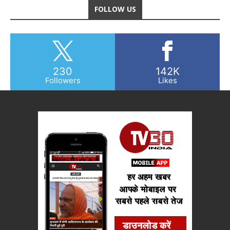
FOLLOW US
230
142K
Followers
Likes