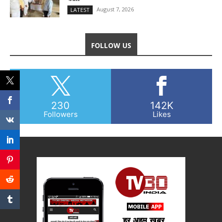
August 7, 2026
LATEST
FOLLOW US
230
142K
Followers
Likes