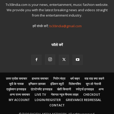
Tv30India.com is your news, entertainment, music fashion website.
We provide you with the latest breaking news and videos straight
from the entertainment industry.
हमें संपर्क करें:
tv30india@gmail.com
फॉलो करें
उत्तर प्रदेश समाचार
हाथरस समाचार
निरोग मंत्रा
धर्म चक्र
वाह वाह क्या कहने
यूपी के नायक
इण्डियन ज़ायका
इंडियन ब्यूटी
रिलेशनशिप
सुन लो नेताजी
एजुकेशन इनसाइड
एंटरटेनमेंट इनसाइड
खेती किसानी
स्पोर्ट्स इनसाइड
अन्य
अन्य राज्य समाचार
LIVE TV
नेशनल न्यूज चैनल्स लाइव
CHECKOUT
MY ACCOUNT
LOGIN/REGISTER
GRIEVANCE REDRESSAL
CONTACT