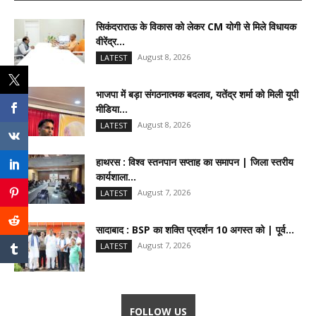
सिकंदराराऊ के विकास को लेकर CM योगी से मिले विधायक
वीरेंद्र...
August 8, 2026
LATEST
भाजपा में बड़ा संगठनात्मक बदलाव, यतेंद्र शर्मा को मिली यूपी
मीडिया...
August 8, 2026
LATEST
हाथरस : विश्व स्तनपान सप्ताह का समापन | जिला स्तरीय
कार्यशाला...
August 7, 2026
LATEST
सादाबाद : BSP का शक्ति प्रदर्शन 10 अगस्त को | पूर्व...
August 7, 2026
LATEST
FOLLOW US