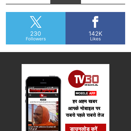
230
142K
Followers
Likes