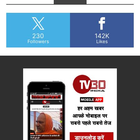
230
142K
Followers
Likes