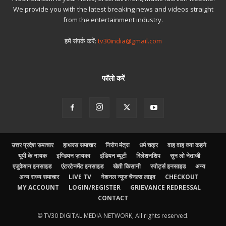
We provide you with the latest breaking news and videos straight
from the entertainment industry.
हमें संपर्क करें:
tv30india@gmail.com
फॉलो करें
उत्तर प्रदेश समाचार
हाथरस समाचार
निरोग मंत्रा
धर्म चक्र
वाह वाह क्या कहने
यूपी के नायक
इण्डियन ज़ायका
इंडियन ब्यूटी
रिलेशनशिप
सुन लो नेताजी
एजुकेशन इनसाइड
एंटरटेनमेंट इनसाइड
खेती किसानी
स्पोर्ट्स इनसाइड
अन्य
अन्य राज्य समाचार
LIVE TV
नेशनल न्यूज चैनल्स लाइव
CHECKOUT
MY ACCOUNT
LOGIN/REGISTER
GRIEVANCE REDRESSAL
CONTACT
© TV30 DIGITAL MEDIA NETWORK, All rights reserved.