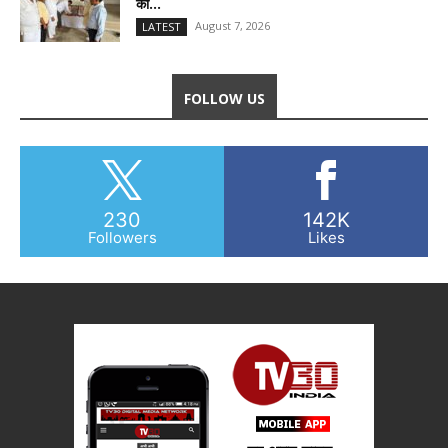
की...
August 7, 2026
LATEST
FOLLOW US
230
142K
Followers
Likes