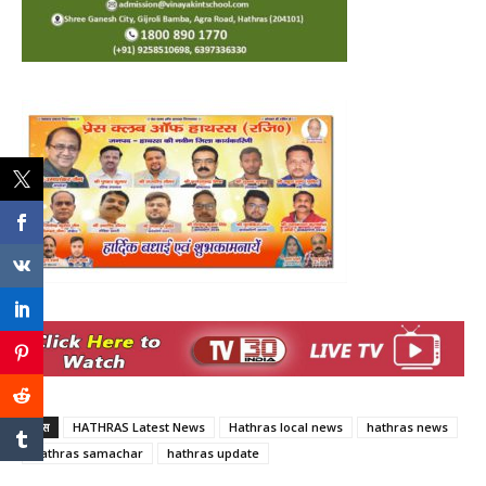
टैग्स
HATHRAS Latest News
Hathras local news
hathras news
Hathras samachar
hathras update