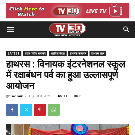
LATEST
उत्तर प्रदेश समाचार
अलीगढ़ मंडल
हाथरस समाचार
हाथरस शहर
हाथरस : विनायक इंटरनेशनल स्कूल
में रक्षाबंधन पर्व का हुआ उल्लासपूर्ण
आयोजन
द्वारा
admin
-
August 8, 2025
33
0