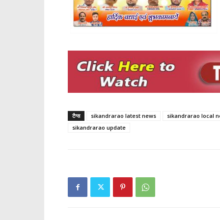
टैग्स
sikandrarao latest news
sikandrarao local 
sikandrarao update