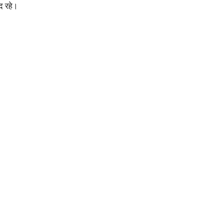
ूद रहे।