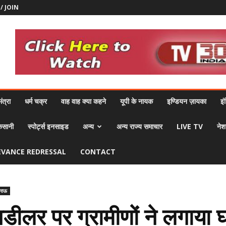
 / JOIN
ंत्रा
धर्म चक्र
वाह वाह क्या कहने
यूपी के नायक
इण्डियन ज़ायका
इं
िसानी
स्पोर्ट्स इनसाइड
अन्य
अन्य राज्य समाचार
LIVE TV
नेश
EVANCE REDRESSAL
CONTACT
ाराऊ
डीलर पर ग्रामीणों ने लगाया