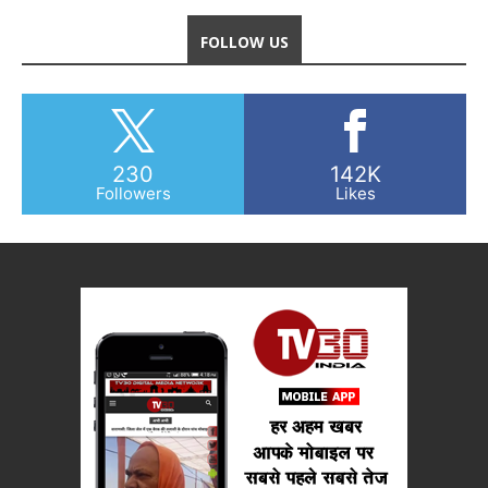
FOLLOW US
230
142K
Followers
Likes