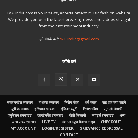
Tv30India.com is your news, entertainment, music fashion website.
We provide you with the latest breaking news and videos straight
from the entertainment industry.
हमें संपर्क करें:
tv30india@gmail.com
फॉलो करें
उत्तर प्रदेश समाचार
हाथरस समाचार
निरोग मंत्रा
धर्म चक्र
वाह वाह क्या कहने
यूपी के नायक
इण्डियन ज़ायका
इंडियन ब्यूटी
रिलेशनशिप
सुन लो नेताजी
एजुकेशन इनसाइड
एंटरटेनमेंट इनसाइड
खेती किसानी
स्पोर्ट्स इनसाइड
अन्य
अन्य राज्य समाचार
LIVE TV
नेशनल न्यूज चैनल्स लाइव
CHECKOUT
MY ACCOUNT
LOGIN/REGISTER
GRIEVANCE REDRESSAL
CONTACT