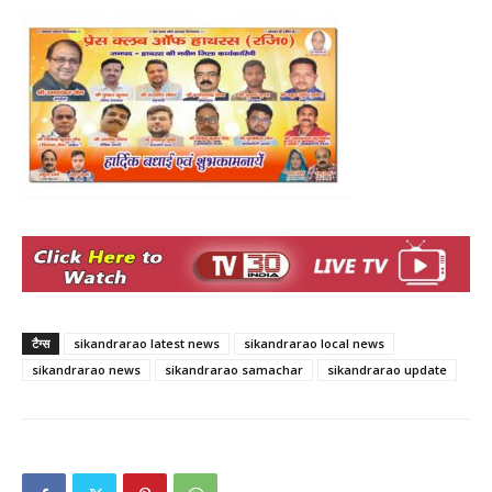
टैग्स
sikandrarao latest news
sikandrarao local news
sikandrarao news
sikandrarao samachar
sikandrarao update