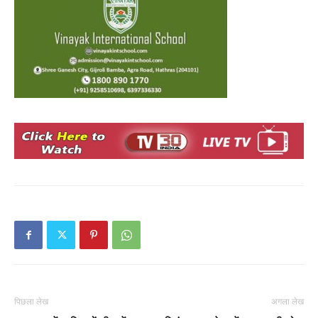
पिछला लेख
अगला लेख