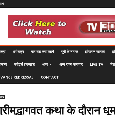
OIN
ंत्रा
धर्म चक्र
वाह वाह क्या कहने
यूपी के नायक
इण्डियन ज़ायका
इं
िसानी
स्पोर्ट्स इनसाइड
अन्य
अन्य राज्य समाचार
LIVE TV
नेश
EVANCE REDRESSAL
CONTACT
ाराऊ
श्रीमद्भागवत कथा के दौरान धू