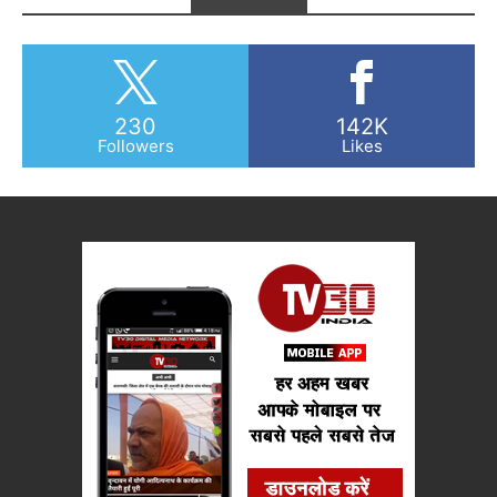
230
142K
Followers
Likes