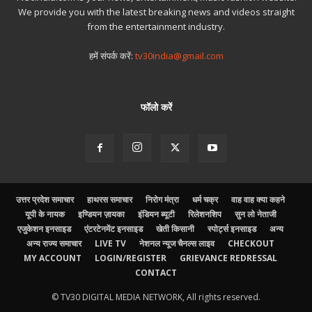
We provide you with the latest breaking news and videos straight
from the entertainment industry.
हमें संपर्क करें:
tv30india@gmail.com
फॉलो करें
उत्तर प्रदेश समाचार
हाथरस समाचार
निरोग मंत्रा
धर्म चक्र
वाह वाह क्या कहने
यूपी के नायक
इण्डियन ज़ायका
इंडियन ब्यूटी
रिलेशनशिप
सुन लो नेताजी
एजुकेशन इनसाइड
एंटरटेनमेंट इनसाइड
खेती किसानी
स्पोर्ट्स इनसाइड
अन्य
अन्य राज्य समाचार
LIVE TV
नेशनल न्यूज चैनल्स लाइव
CHECKOUT
MY ACCOUNT
LOGIN/REGISTER
GRIEVANCE REDRESSAL
CONTACT
© TV30 DIGITAL MEDIA NETWORK, All rights reserved.