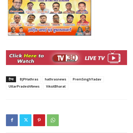
टैग्स
BJPHathras
hathrasnews
PremSinghYadav
UttarPradeshNews
ViksitBharat