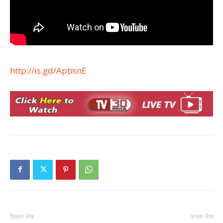
http://is.gd/ApbsnE
पिछला लेख
अगला लेख