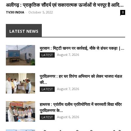
अलीगढ़ : प्राकृतिक सौंदर्य एवं सकारात्मक ऊर्जाओं से भरपूर है आदि...
TV30 INDIA
-
October 5, 2022
0
LATEST NEWS
मुरसान : मिट्टी खनन पर कार्रवाई, मौके से डंफर पकड़ा |...
August 7, 2026
LATEST
पुरदिलनगर : हर घर तिरंगा अभियान को लेकर भाजपा मंडल
की...
August 7, 2026
LATEST
हाथरस : प्रांतीय दलीय प्रतियोगिता में सरस्वती विद्या मंदिर
पुरदिलनगर के...
August 6, 2026
LATEST