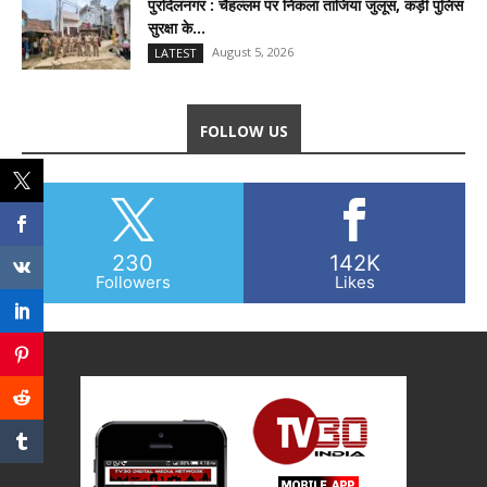
पुरदिलनगर : चैहल्लम पर निकला ताजिया जुलूस, कड़ी पुलिस
सुरक्षा के...
August 5, 2026
LATEST
FOLLOW US
230
142K
Followers
Likes