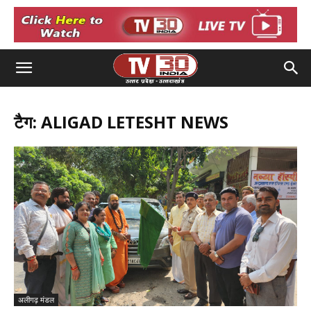
टैग: ALIGAD LETESHT NEWS
अलीगढ़ मंडल