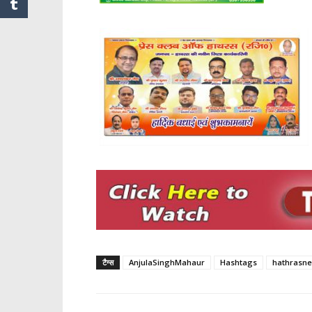
टैग्स
AnjulaSinghMahaur
Hashtags
hathrasn