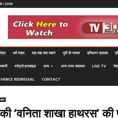
N / JOIN
ंत्रा
धर्म चक्र
वाह वाह क्या कहने
यूपी के नायक
इण्डियन ज़ायका
इं
िसानी
स्पोर्ट्स इनसाइड
अन्य
अन्य राज्य समाचार
LIVE TV
नेश
EVANCE REDRESSAL
CONTACT
 शहर
की ‘वनिता शाखा हाथरस’ की प