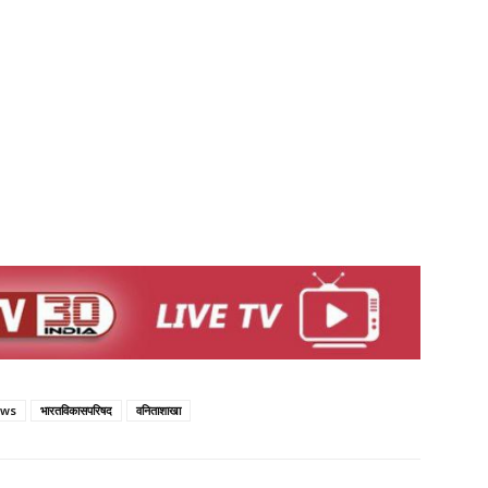
ews
भारतविकासपरिषद
वनिताशाखा