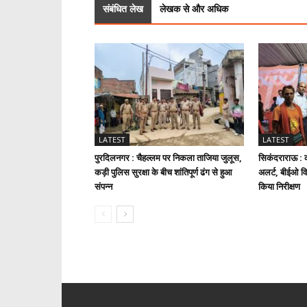
संबंधित लेख
लेखक से और अधिक
LATEST
LATEST
पुरदिलनगर : चैहल्लम पर निकला ताजिया जुलूस,
सिकंदराराऊ : क
कड़ी पुलिस सुरक्षा के बीच शांतिपूर्ण ढंग से हुआ
अलर्ट, बीईओ वि
संपन्न
किया निरीक्षण