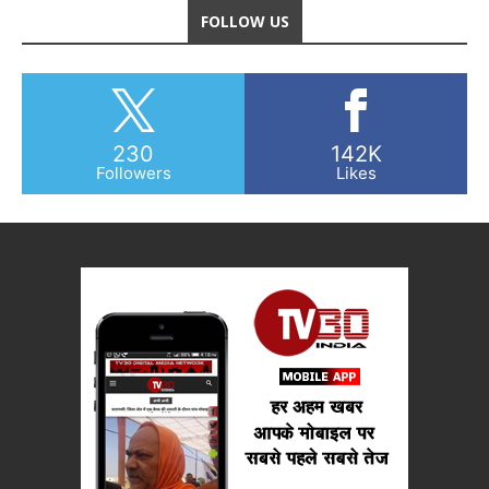
FOLLOW US
230
142K
Followers
Likes