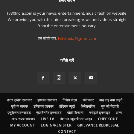
हमारे बारे में
Tv30India.com is your news, entertainment, music fashion website.
We provide you with the latest breaking news and videos straight
from the entertainment industry.
हमें संपर्क करें:
tv30india@gmail.com
फॉलो करें
उत्तर प्रदेश समाचार
हाथरस समाचार
निरोग मंत्रा
धर्म चक्र
वाह वाह क्या कहने
यूपी के नायक
इण्डियन ज़ायका
इंडियन ब्यूटी
रिलेशनशिप
सुन लो नेताजी
एजुकेशन इनसाइड
एंटरटेनमेंट इनसाइड
खेती किसानी
स्पोर्ट्स इनसाइड
अन्य
अन्य राज्य समाचार
LIVE TV
नेशनल न्यूज चैनल्स लाइव
CHECKOUT
MY ACCOUNT
LOGIN/REGISTER
GRIEVANCE REDRESSAL
CONTACT