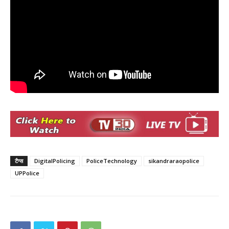
टैग्स
DigitalPolicing
PoliceTechnology
sikandraraopolice
UPPolice