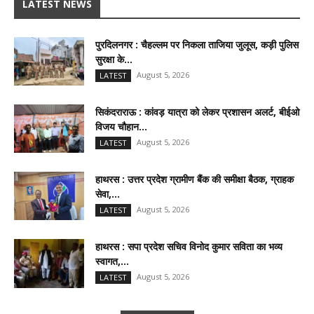
LATEST NEWS
पुरदिलनगर : चैहल्लम पर निकला ताजिया जुलूस, कड़ी पुलिस
सुरक्षा के...
August 5, 2026
LATEST
सिकंदराराऊ : कांवड़ यात्रा को लेकर प्रशासन अलर्ट, बीईओ
विजय चौहान...
August 5, 2026
LATEST
हाथरस : उत्तर प्रदेश ग्रामीण बैंक की समीक्षा बैठक, ग्राहक
सेवा,...
August 5, 2026
LATEST
हाथरस : सपा प्रदेश सचिव विनोद कुमार सविता का भव्य
स्वागत,...
August 5, 2026
LATEST