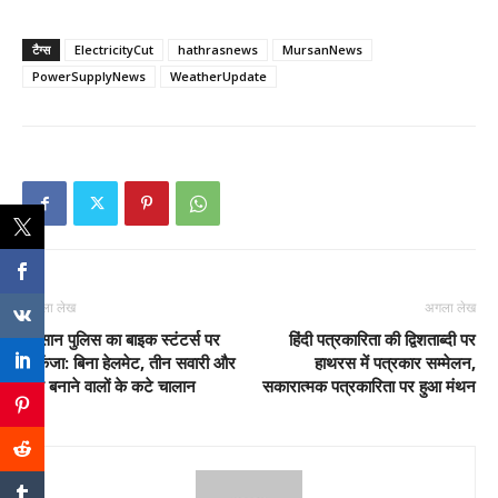
टैग्स
ElectricityCut
hathrasnews
MursanNews
PowerSupplyNews
WeatherUpdate
पिछला लेख
अगला लेख
मुरसान पुलिस का बाइक स्टंटर्स पर
हिंदी पत्रकारिता की द्विशताब्दी पर
शिकंजा: बिना हेलमेट, तीन सवारी और
हाथरस में पत्रकार सम्मेलन,
रील बनाने वालों के कटे चालान
सकारात्मक पत्रकारिता पर हुआ मंथन