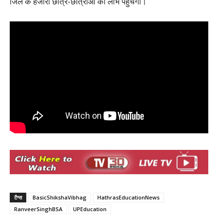
जिले के हजारों छात्र-छात्राओं को लाभ पहुंचेगा।
टैग्स
BasicShikshaVibhag
HathrasEducationNews
RanveerSinghBSA
UPEducation