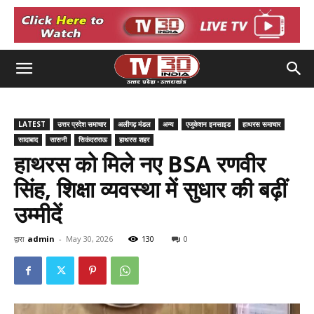
LATEST
उत्तर प्रदेश समाचार
अलीगढ़ मंडल
अन्य
एजुकेशन इनसाइड
हाथरस समाचार
सादाबाद
सासनी
सिकंदराराऊ
हाथरस शहर
हाथरस को मिले नए BSA रणवीर
सिंह, शिक्षा व्यवस्था में सुधार की बढ़ीं
उम्मीदें
द्वारा
admin
-
May 30, 2026
130
0