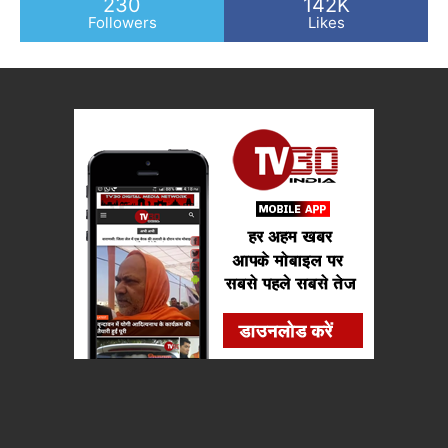
230
142K
Followers
Likes