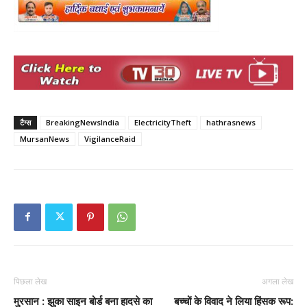
टैग्स
BreakingNewsIndia
ElectricityTheft
hathrasnews
MursanNews
VigilanceRaid
पिछला लेख
अगला लेख
मुरसान : झुका साइन बोर्ड बना हादसे का
बच्चों के विवाद ने लिया हिंसक रूप: