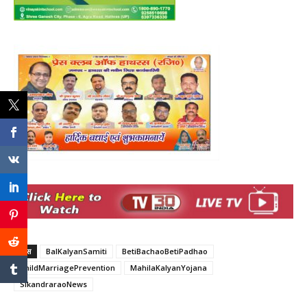
टैग्स
BalKalyanSamiti
BetiBachaoBetiPadhao
ChildMarriagePrevention
MahilaKalyanYojana
SikandraraoNews