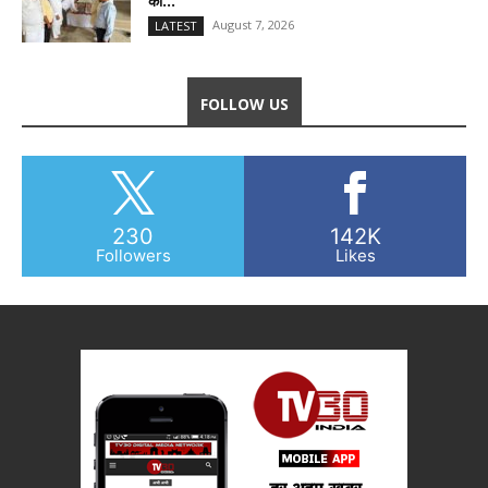
की...
August 7, 2026
LATEST
FOLLOW US
230
142K
Followers
Likes