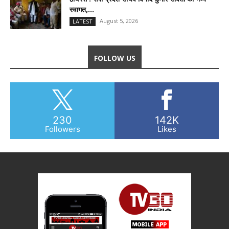
स्वागत,...
August 5, 2026
LATEST
FOLLOW US
230
142K
Followers
Likes