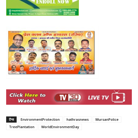
टैग्स
EnvironmentProtection
hathrasnews
MursanPolice
TreePlantation
WorldEnvironmentDay