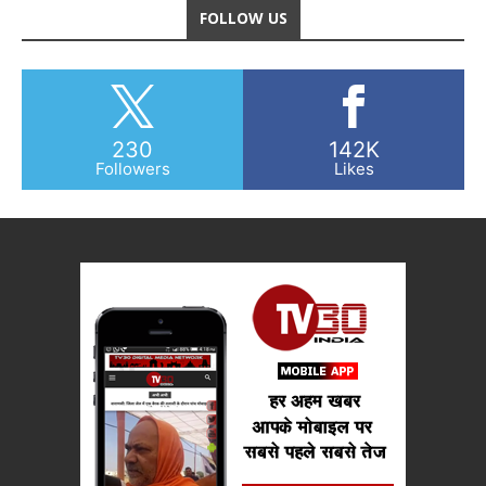
FOLLOW US
230
142K
Followers
Likes