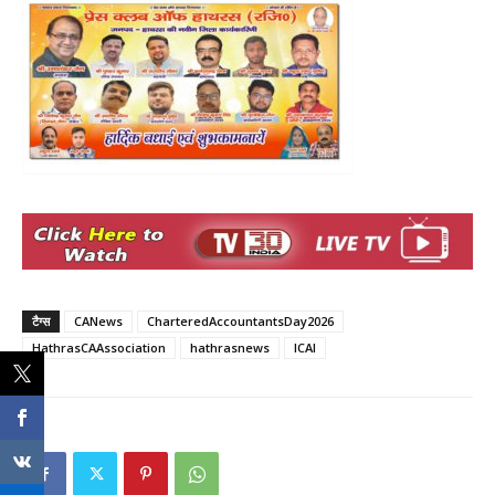
टैग्स
CANews
CharteredAccountantsDay2026
HathrasCAAssociation
hathrasnews
ICAI