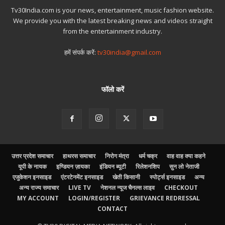
Tv30India.com is your news, entertainment, music fashion website.
We provide you with the latest breaking news and videos straight
from the entertainment industry.
हमें संपर्क करें:
tv30india@gmail.com
फॉलो करें
उत्तर प्रदेश समाचार
हाथरस समाचार
निरोग मंत्रा
धर्म चक्र
वाह वाह क्या कहने
यूपी के नायक
इण्डियन ज़ायका
इंडियन ब्यूटी
रिलेशनशिप
सुन लो नेताजी
एजुकेशन इनसाइड
एंटरटेनमेंट इनसाइड
खेती किसानी
स्पोर्ट्स इनसाइड
अन्य
अन्य राज्य समाचार
LIVE TV
नेशनल न्यूज चैनल्स लाइव
CHECKOUT
MY ACCOUNT
LOGIN/REGISTER
GRIEVANCE REDRESSAL
CONTACT