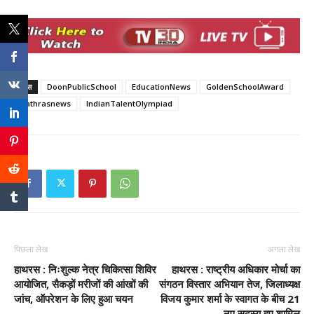
टैग्स
DoonPublicSchool
EducationNews
GoldenSchoolAward
hathrasnews
IndianTalentOlympiad
पिछला लेख
अगला लेख
हाथरस : निःशुल्क नेत्र चिकित्सा शिविर
हाथरस : राष्ट्रीय अधिकार मोर्चा का
आयोजित, सैकड़ों मरीजों की आंखों की
संगठन विस्तार अभियान तेज, जिलाध्यक्ष
जांच, ऑपरेशन के लिए हुआ चयन
विजय कुमार शर्मा के स्वागत के बीच 21
नए सदस्य हुए शामिल