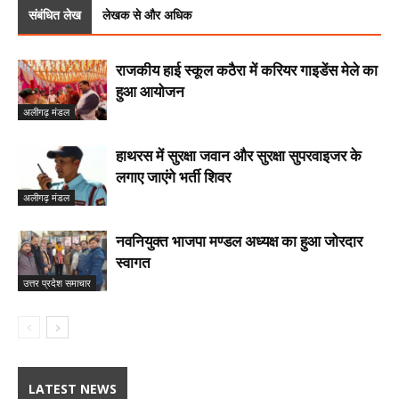
संबंधित लेख
लेखक से और अधिक
राजकीय हाई स्कूल कठैरा में करियर गाइडेंस मेले का
हुआ आयोजन
अलीगढ़ मंडल
हाथरस में सुरक्षा जवान और सुरक्षा सुपरवाइजर के
लगाए जाएंगे भर्ती शिवर
अलीगढ़ मंडल
नवनियुक्त भाजपा मण्डल अध्यक्ष का हुआ जोरदार
स्वागत
उत्तर प्रदेश समाचार
LATEST NEWS