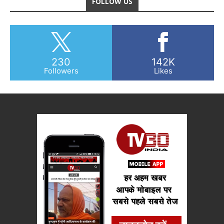
FOLLOW US
230
142K
Followers
Likes