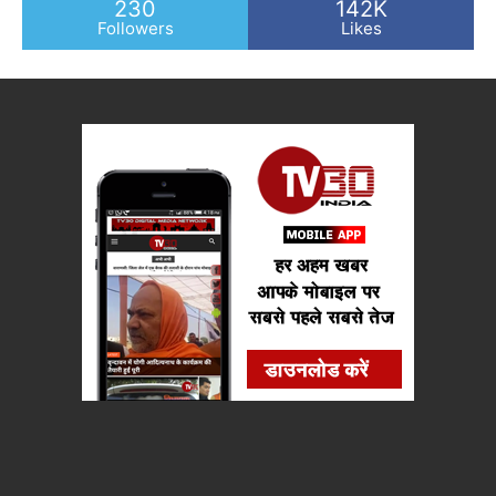
230
142K
Followers
Likes