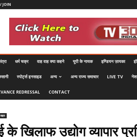
/ JOIN
ंत्रा
धर्म चक्र
वाह वाह क्या कहने
यूपी के नायक
इण्डियन ज़ायका
इं
िसानी
स्पोर्ट्स इनसाइड
अन्य
अन्य राज्य समाचार
LIVE TV
नेश
EVANCE REDRESSAL
CONTACT
 शहर
 के खिलाफ उद्योग व्यापार प्र