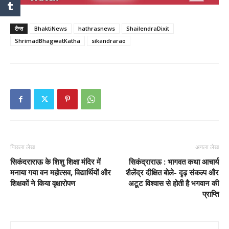
टैग्स
BhaktiNews
hathrasnews
ShailendraDixit
ShrimadBhagwatKatha
sikandrarao
पिछला लेख
अगला लेख
सिकंदराराऊ के शिशु शिक्षा मंदिर में
सिकंद्राराऊ : भागवत कथा आचार्य
मनाया गया वन महोत्सव, विद्यार्थियों और
शैलेंद्र दीक्षित बोले- दृढ़ संकल्प और
शिक्षकों ने किया वृक्षारोपण
अटूट विश्वास से होती है भगवान की
प्राप्ति