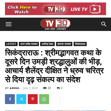
LATEST
उत्तर प्रदेश समाचार
अलीगढ़ मंडल
हाथरस समाचार
सिकंदराराऊ
सिकंद्राराऊ : श्रीमद्भागवत कथा के
दूसरे दिन उमड़ी श्रद्धालुओं की भीड़,
आचार्य शैलेंद्र दीक्षित ने ध्रुव चरित्र
से दिया दृढ़ संकल्प का संदेश
द्वारा
admin
-
July 7, 2026
23
0