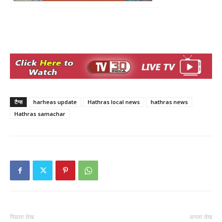
टैग्स
harheas update
Hathras local news
hathras news
Hathras samachar
पिछला लेख
अगला लेख