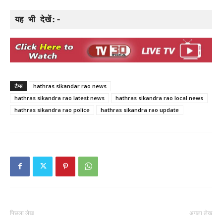
यह भी देखें:-
टैग्स
hathras sikandar rao news
hathras sikandra rao latest news
hathras sikandra rao local news
hathras sikandra rao police
hathras sikandra rao update
पिछला लेख
अगला लेख