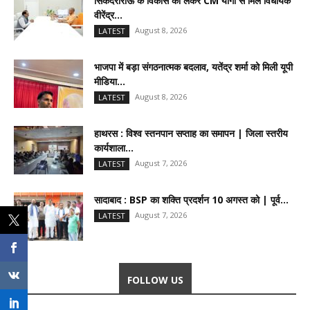
सिकंदराराऊ के विकास को लेकर CM योगी से मिले विधायक
वीरेंद्र...
August 8, 2026
LATEST
भाजपा में बड़ा संगठनात्मक बदलाव, यतेंद्र शर्मा को मिली यूपी
मीडिया...
August 8, 2026
LATEST
हाथरस : विश्व स्तनपान सप्ताह का समापन | जिला स्तरीय
कार्यशाला...
August 7, 2026
LATEST
सादाबाद : BSP का शक्ति प्रदर्शन 10 अगस्त को | पूर्व...
August 7, 2026
LATEST
FOLLOW US