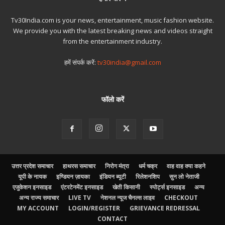
Tv30India.com is your news, entertainment, music fashion website.
We provide you with the latest breaking news and videos straight
from the entertainment industry.
हमें संपर्क करें:
tv30india@gmail.com
फॉलो करें
उत्तर प्रदेश समाचार
हाथरस समाचार
निरोग मंत्रा
धर्म चक्र
वाह वाह क्या कहने
यूपी के नायक
इण्डियन ज़ायका
इंडियन ब्यूटी
रिलेशनशिप
सुन लो नेताजी
एजुकेशन इनसाइड
एंटरटेनमेंट इनसाइड
खेती किसानी
स्पोर्ट्स इनसाइड
अन्य
अन्य राज्य समाचार
LIVE TV
नेशनल न्यूज चैनल्स लाइव
CHECKOUT
MY ACCOUNT
LOGIN/REGISTER
GRIEVANCE REDRESSAL
CONTACT