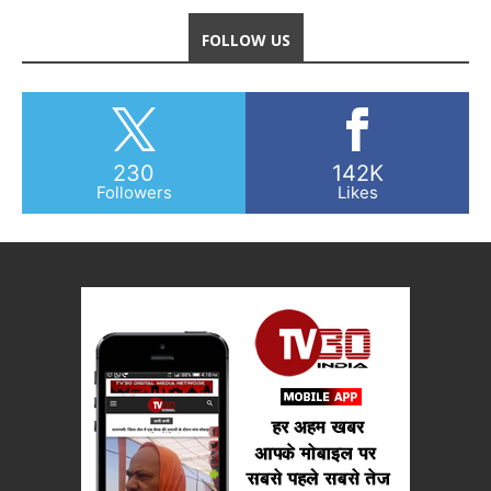
FOLLOW US
230
142K
Followers
Likes