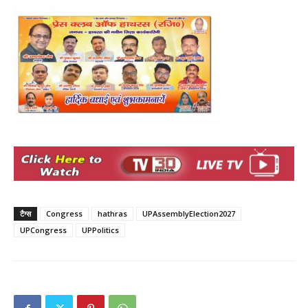
टैग्स
Congress
hathras
UPAssemblyElection2027
UPCongress
UPPolitics